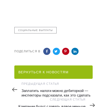
СОЦИАЛЬНЫЕ ВЫПЛАТЫ
ПОДЕЛИТЬСЯ В
ВЕРНУТЬСЯ К НОВОСТЯМ
Предыдущая
ПРЕДЫДУЩАЯ СТАТЬЯ
статья
Заплатить налоги можно дебиторкой —
инспекторы подсказали, как это сделать
Следующая
СЛЕДУЮЩАЯ СТАТЬЯ
статья
Компании будут сдавать вдвое меньше