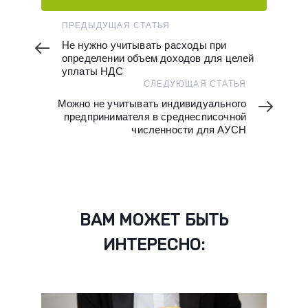
Предыдущая
ПРЕДЫДУЩАЯ СТАТЬЯ
статья
Не нужно учитывать расходы при
определении объем доходов для целей
уплаты НДС
Следующая
СЛЕДУЮЩАЯ СТАТЬЯ
статья
Можно не учитывать индивидуального
предпринимателя в среднесписочной
численности для АУСН
ВАМ МОЖЕТ БЫТЬ
ИНТЕРЕСНО: